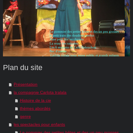
Le pommier des petites bêtes et des un peu grosses
le petit train des doudous perdus
Tane petit âne en chemin
La reine des rainettes
Les 6 maisons de Lulu Baluuchon
Bec d'oiseau
Carlota tralala pour jeune public et grands enfants
Plan du site
Présentation
la compagnie Carlota tralala
Histoire de la cie
thèmes abordés
genre
les spectacles pour enfants
Le pommier des petites bêtes et des un peu grosses