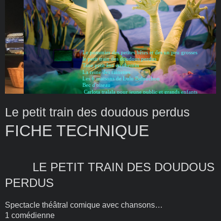
Le pommier des petites bêtes et des un peu grosses
le petit train des doudous perdus
Tane petit âne en chemin
La reine des rainettes
Les 6 maisons de Lulu Baluuchon
Bec d'oiseau
Carlota tralala pour jeune public et grands enfants
Le petit train des doudous perdus
FICHE TECHNIQUE
LE PETIT TRAIN DES DOUDOUS
PERDUS
Spectacle théâtral comique avec chansons…
1 com
é
dienne