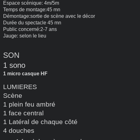
Espace scénique: 4m/5m
Temps de montage:45 mn
D
é
montage:sortie de sc
è
ne avec le d
é
cor
Dur
é
e du spectacle 45 mn
Public concern
é
:2-7 ans
Jauge: selon le lieu
SON
1 sono
1 micro casque HF
LUMIERES
Sc
è
ne
1 plein feu ambr
é
1 face central
1 Lat
é
ral de chaque c
ô
t
é
4 douches