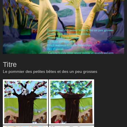
Le pommier des petites bêtes et des un peu grosses
le petit train des doudous perdus
Tane petit âne en chemin
La reine des rainettes
Les 6 maisons de Lulu Baluuchon
Bec d'oiseau
Carlota tralala pour jeune public et grands enfants
Titre
Le pommier des petites bêtes et des un peu grosses